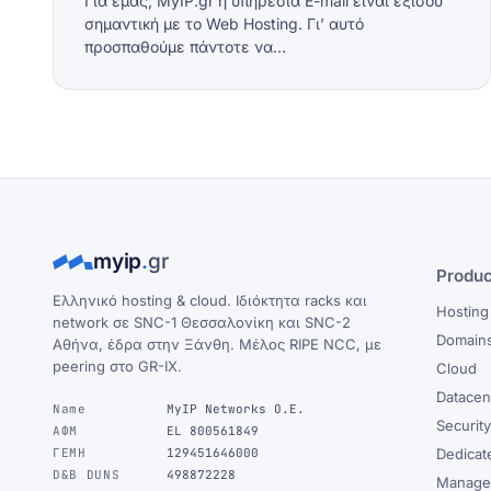
Για εμάς, MyIP.gr η υπηρεσία E-mail είναι εξίσου
σημαντική με το Web Hosting. Γι’ αυτό
προσπαθούμε πάντοτε να…
myip
.
gr
Produc
Ελληνικό hosting & cloud. Ιδιόκτητα racks και
Hosting
network σε SNC-1 Θεσσαλονίκη και SNC-2
Domain
Αθήνα, έδρα στην Ξάνθη. Μέλος RIPE NCC, με
peering στο GR-IX.
Cloud
Datacen
Name
MyIP Networks Ο.Ε.
Securit
ΑΦΜ
EL 800561849
ΓΕΜΗ
129451646000
Dedicat
D&B DUNS
498872228
Manage