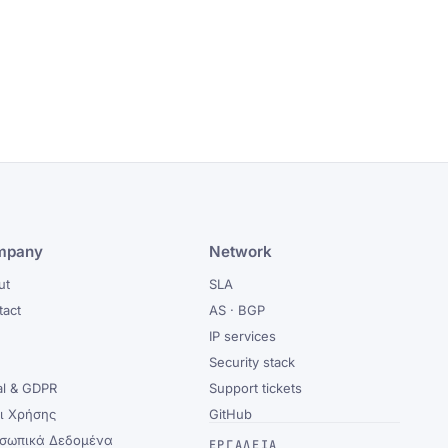
mpany
Network
ut
SLA
tact
AS · BGP
g
IP services
Security stack
al & GDPR
Support tickets
ι Χρήσης
GitHub
σωπικά Δεδομένα
ΕΡΓΑΛΕΊΑ