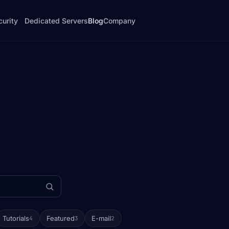
curity
Dedicated Servers
Blog
Company
▾
▾
About
ipe
e signing
Who we are, story, principles
ecurity
Contact
cross-
· harden
Email, phone, ticket
atch Shield
Blog
g · WAF
Notes from the rack
· BYOIP
FAQ
rotection · OSS
Common questions answered
Legal & GDPR
otection · OSS
Terms, privacy, payments
 NETIX
Tutorials
Featured
E-mail
4
3
2