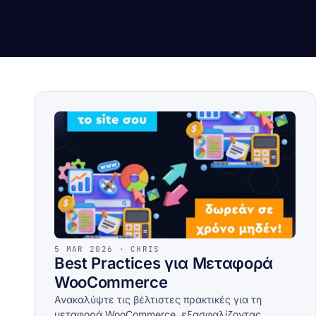
Δωρεάν μεταφορά site
DNS · WHOIS · SSL
Zero-downtime · την κάνουμε εμείς
records + WHOIS + cert insp
Looking glass
↗
BGP · traceroute · mtr (AS21
5 MAR 2026 · CHRIS
Best Practices για Μεταφορά
WooCommerce
Ανακαλύψτε τις βέλτιστες πρακτικές για τη
μεταφορά WooCommerce, εξασφαλίζοντας