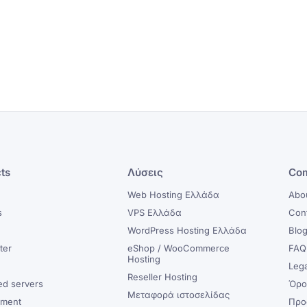
ts
Λύσεις
Co
Web Hosting Ελλάδα
Abo
s
VPS Ελλάδα
Con
WordPress Hosting Ελλάδα
Blo
ter
eShop / WooCommerce
FAQ
Hosting
y
Leg
Reseller Hosting
ed servers
Όρο
Μεταφορά ιστοσελίδας
ment
Προ