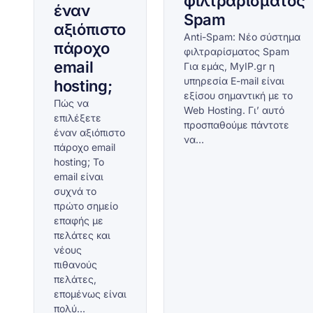
φιλτραρίσματος
έναν
Spam
αξιόπιστο
Anti-Spam: Νέο σύστημα
πάροχο
φιλτραρίσματος Spam
email
Για εμάς, MyIP.gr η
υπηρεσία E-mail είναι
hosting;
εξίσου σημαντική με το
Πώς να
Web Hosting. Γι’ αυτό
επιλέξετε
προσπαθούμε πάντοτε
έναν αξιόπιστο
να…
πάροχο email
hosting; Το
email είναι
συχνά το
πρώτο σημείο
επαφής με
πελάτες και
νέους
πιθανούς
πελάτες,
επομένως είναι
πολύ…