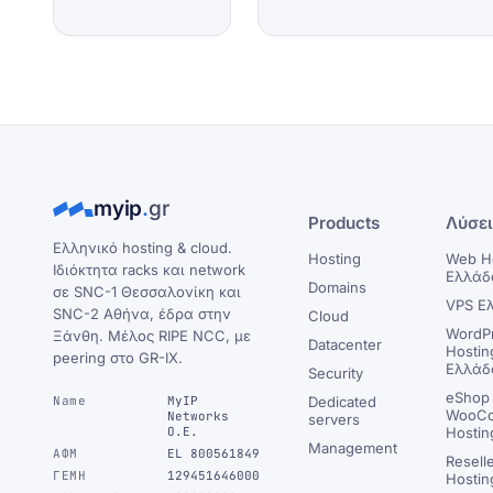
myip
.
gr
Products
Λύσε
Ελληνικό hosting & cloud.
Hosting
Web H
Ιδιόκτητα racks και network
Ελλάδ
Domains
σε SNC-1 Θεσσαλονίκη και
VPS Ε
SNC-2 Αθήνα, έδρα στην
Cloud
WordP
Ξάνθη. Μέλος RIPE NCC, με
Datacenter
Hostin
peering στο GR-IX.
Ελλάδ
Security
eShop 
Name
MyIP
Dedicated
WooC
Networks
servers
Ο.Ε.
Hostin
Management
ΑΦΜ
EL 800561849
Resell
ΓΕΜΗ
129451646000
Hostin