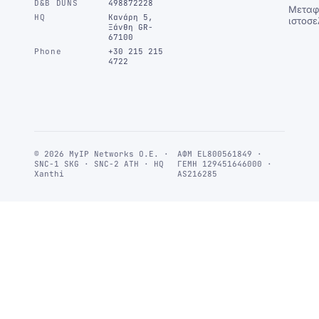
D&B DUNS
498872228
Μεταφ
HQ
Κανάρη 5,
ιστοσε
Ξάνθη GR-
67100
Phone
+30 215 215
4722
© 2026 MyIP Networks Ο.Ε. ·
ΑΦΜ EL800561849 ·
SNC-1 SKG · SNC-2 ATH · HQ
ΓΕΜΗ 129451646000 ·
Xanthi
AS216285