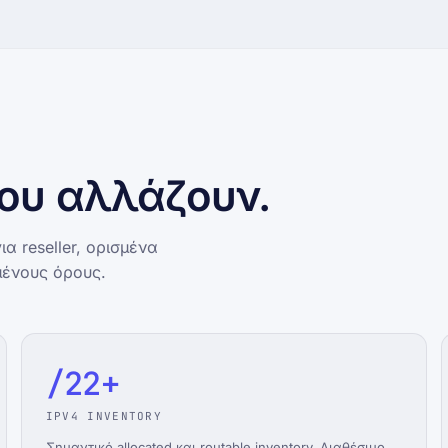
που αλλάζουν.
ια reseller, ορισμένα
μένους όρους.
/22+
IPV4 INVENTORY
Σημαντικό allocated και routable inventory. Διαθέσιμο