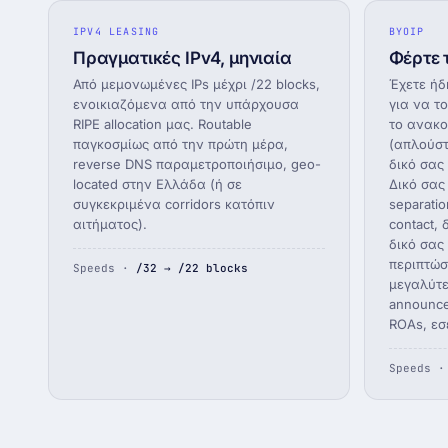
IPV4 LEASING
BYOIP
Πραγματικές IPv4, μηνιαία
Φέρτε τ
Από μεμονωμένες IPs μέχρι /22 blocks,
Έχετε ήδ
ενοικιαζόμενα από την υπάρχουσα
για να τ
RIPE allocation μας. Routable
το ανακο
παγκοσμίως από την πρώτη μέρα,
(απλούστ
reverse DNS παραμετροποιήσιμο, geo-
δικό σας 
located στην Ελλάδα (ή σε
Δικό σας
συγκεκριμένα corridors κατόπιν
separatio
αιτήματος).
contact, 
δικό σας 
περιπτώσ
Speeds ·
/32 → /22 blocks
μεγαλύτερ
announce
ROAs, εσε
Speeds 