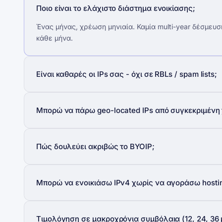
Ποιο είναι το ελάχιστο διάστημα ενοικίασης;
Ένας μήνας, χρέωση μηνιαία. Καμία multi-year δέσμευσ
κάθε μήνα.
Είναι καθαρές οι IPs σας - όχι σε RBLs / spam lists;
Μπορώ να πάρω geo-located IPs από συγκεκριμένη
Πώς δουλεύει ακριβώς το BYOIP;
Μπορώ να ενοικιάσω IPv4 χωρίς να αγοράσω hosti
Τιμολόγηση σε μακροχρόνια συμβόλαια (12, 24, 36 