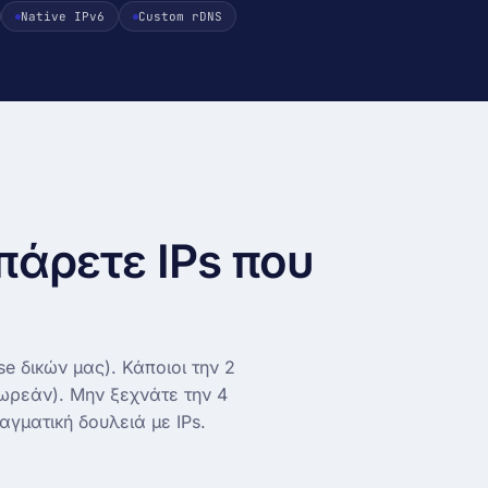
Native IPv6
Custom rDNS
ector
6285)
πάρετε IPs που
e δικών μας). Κάποιοι την 2
δωρεάν). Μην ξεχνάτε την 4
αγματική δουλειά με IPs.