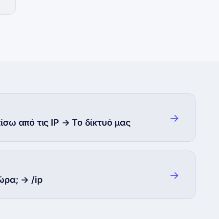
→
πίσω από τις IP → Το δίκτυό μας
→
ώρα; → /ip