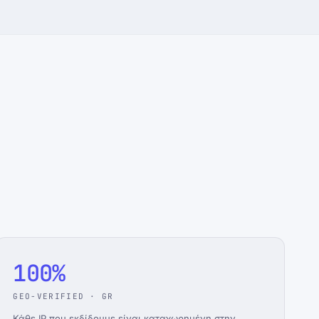
100%
GEO-VERIFIED · GR
Κάθε IP που εκδίδουμε είναι καταχωρημένη στην