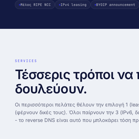
Μέλος RIPE NCC
IPv4 leasing
BYOIP announcement
Δωρεάν μεταφορά site
DNS · WHOIS · SSL
Zero-downtime · την κάνουμε εμείς
records + WHOIS + cert insp
Looking glass
↗
BGP · traceroute · mtr (AS21
SERVICES
Τέσσερις τρόποι να 
δουλεύουν.
Οι περισσότεροι πελάτες θέλουν την επιλογή 1 (leas
(φέρνουν δικές τους). Όλοι παίρνουν την 3 (IPv6, 
- το reverse DNS είναι αυτό που μπλοκάρει τόση πρ