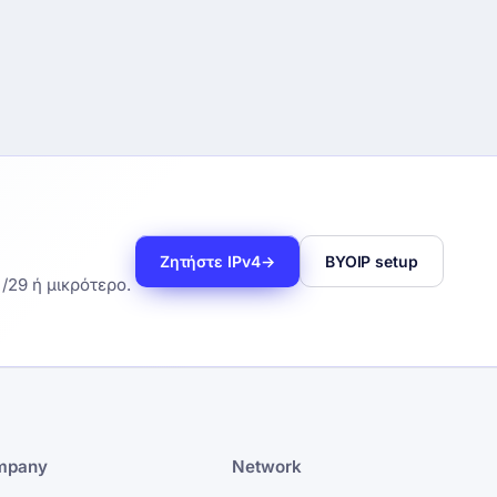
Ζητήστε IPv4
→
BYOIP setup
 /29 ή μικρότερο.
mpany
Network