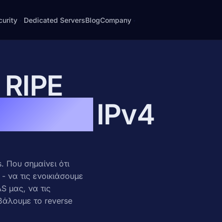
curity
Dedicated Servers
Blog
Company
▾
▾
About
ipe
e signing
Who we are, story, principles
 RIPE
ecurity
Contact
cross-
· harden
Email, phone, ticket
ατικές
IPv4
atch Shield
Blog
g · WAF
Notes from the rack
· BYOIP
FAQ
rotection · OSS
Common questions answered
. Που σημαίνει ότι
Legal & GDPR
otection · OSS
Terms, privacy, payments
- να τις ενοικιάσουμε
 NETIX
S μας, να τις
άλουμε το reverse