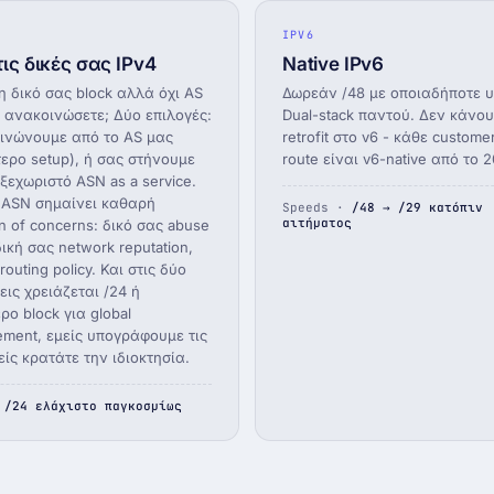
IPV6
ις δικές σας IPv4
Native IPv6
η δικό σας block αλλά όχι AS
Δωρεάν /48 με οποιαδήποτε υ
ο ανακοινώσετε; Δύο επιλογές:
Dual-stack παντού. Δεν κάνο
ινώνουμε από το AS μας
retrofit στο v6 - κάθε custome
ερο setup), ή σας στήνουμε
route είναι v6-native από το 2
ξεχωριστό ASN as a service.
 ASN σημαίνει καθαρή
Speeds ·
/48 → /29 κατόπιν
αιτήματος
n of concerns: δικό σας abuse
δική σας network reputation,
routing policy. Και στις δύο
εις χρειάζεται /24 ή
ο block για global
ment, εμείς υπογράφουμε τις
ίς κρατάτε την ιδιοκτησία.
·
/24 ελάχιστο παγκοσμίως