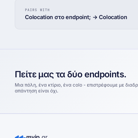
PAIRS WITH
Colocation στο endpoint; → Colocation
Πείτε μας τα δύο endpoints.
Μια πόλη, ένα κτίριο, ένα colo - επιστρέφουμε με διαδρο
απάντηση είναι όχι.
myip
.
gr