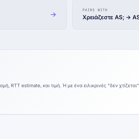
PAIRS WITH
→
Χρειάζεστε AS; → AS
μή, RTT estimate, και τιμή. Ή με ένα ειλικρινές "δεν χτίζεται"