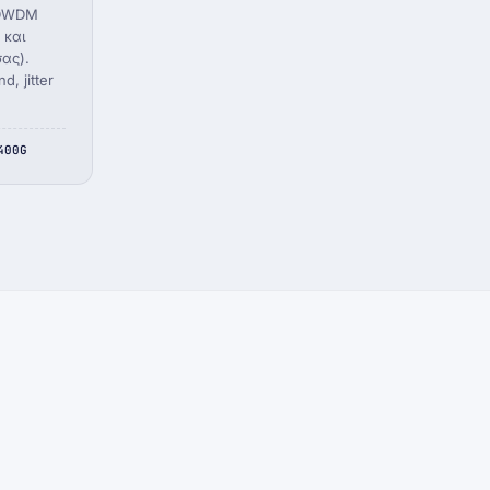
 DWDM
 και
ας).
, jitter
400G