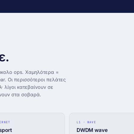
ector
6285)
ε.
εύκολο ops. Χαμηλότερα =
ar. Οι περισσότεροι πελάτες
A· λίγοι κατεβαίνουν σε
νουν στα σοβαρά.
ERNET
L1 · WAVE
sport
DWDM wave