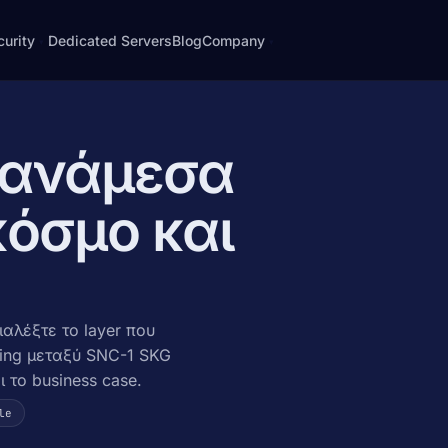
curity
Dedicated Servers
Blog
Company
▾
▾
About
ipe
e signing
Who we are, story, principles
s ανάμεσα
ecurity
Contact
cross-
· harden
Email, phone, ticket
όσμο και
atch Shield
Blog
g · WAF
Notes from the rack
· BYOIP
FAQ
rotection · OSS
Common questions answered
ιαλέξτε το layer που
Legal & GDPR
otection · OSS
Terms, privacy, payments
ring μεταξύ SNC-1 SKG
 NETIX
ι το business case.
le