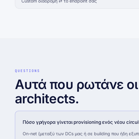
Custom διαδρομή ⇄ το endpoint σας
QUESTIONS
Αυτά που ρωτάνε οι
architects.
Πόσο γρήγορα γίνεται provisioning ενός νέου circui
On-net (μεταξύ των DCs μας ή σε building που ήδη εξυπ