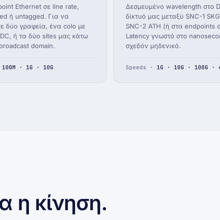
oint Ethernet σε line rate,
Δεσμευμένο wavelength στο
ged ή untagged. Για να
δίκτυό μας μεταξύ SNC-1 SKG
ε δύο γραφεία, ένα colo με
SNC-2 ATH (ή στα endpoints σ
DC, ή τα δύο sites μας κάτω
Latency γνωστό στο nanosecond
broadcast domain.
σχεδόν μηδενικό.
·
100M · 1G · 10G
Speeds ·
1G · 10G · 100G · 
α η κίνηση.