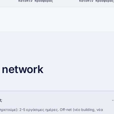
Κατόπιν προσφοράς
Κατόπιν προσφοράς
 network
t;
ηρετούμε): 2-5 εργάσιμες ημέρες. Off-net (νέο building, νέα