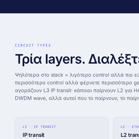
Δωρεάν μεταφορά site
DNS · WHOIS · SSL
Zero-downtime · την κάνουμε εμείς
records + WHOIS + cert insp
Looking glass
↗
BGP · traceroute · mtr (AS21
CIRCUIT TYPES
Τρία layers. Διαλέξτ
Ψηλότερα στο stack = λιγότερο control αλλά πιο 
περισσότερο control αλλά φέρνετε περισσότερο ge
αγοράζουν L3 IP transit· κάποιοι παίρνουν L2 για H
DWDM wave, αλλά αυτοί που το παίρνουν, το παίρ
L3 · IP TRANSIT
L2 · ETH
IP transit
L2 tran