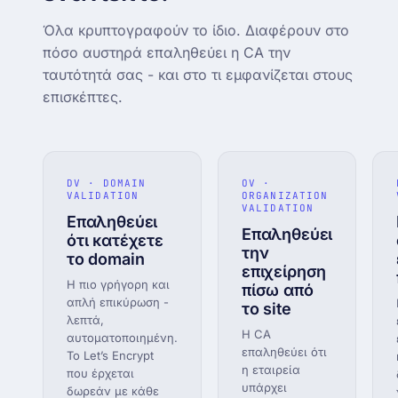
Όλα κρυπτογραφούν το ίδιο. Διαφέρουν στο
πόσο αυστηρά επαληθεύει η CA την
ταυτότητά σας - και στο τι εμφανίζεται στους
επισκέπτες.
DV · DOMAIN
OV ·
VALIDATION
ORGANIZATION
VALIDATION
Επαληθεύει
Επαληθεύει
ότι κατέχετε
την
το domain
επιχείρηση
Η πιο γρήγορη και
πίσω από
απλή επικύρωση -
το site
λεπτά,
Η CA
αυτοματοποιημένη.
επαληθεύει ότι
Το Let’s Encrypt
η εταιρεία
που έρχεται
υπάρχει
δωρεάν με κάθε