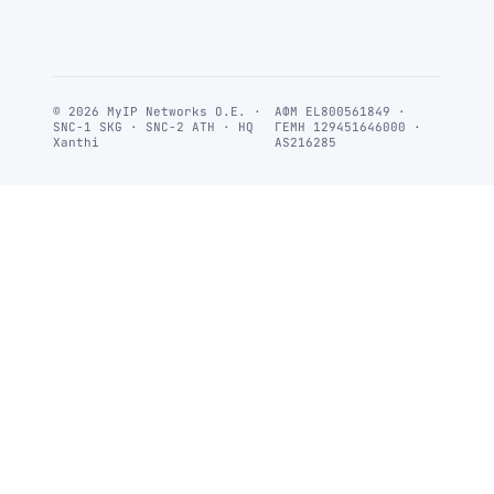
© 2026 MyIP Networks Ο.Ε. ·
ΑΦΜ EL800561849 ·
SNC-1 SKG · SNC-2 ATH · HQ
ΓΕΜΗ 129451646000 ·
Xanthi
AS216285