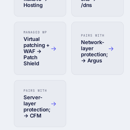
Hosting
/dns
MANAGED WP
PAIRS WITH
Virtual
Network-
patching +
→
→
layer
WAF →
protection;
Patch
→ Argus
Shield
PAIRS WITH
Server-
→
layer
protection;
→ CFM