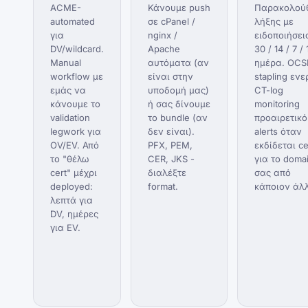
ACME-
Κάνουμε push
Παρακολού
automated
σε cPanel /
λήξης με
για
nginx /
ειδοποιήσει
DV/wildcard.
Apache
30 / 14 / 7 / 
Manual
αυτόματα (αν
ημέρα. OCS
workflow με
είναι στην
stapling ενε
εμάς να
υποδομή μας)
CT-log
κάνουμε το
ή σας δίνουμε
monitoring
validation
το bundle (αν
προαιρετικό
legwork για
δεν είναι).
alerts όταν
OV/EV. Από
PFX, PEM,
εκδίδεται ce
το "θέλω
CER, JKS -
για το doma
cert" μέχρι
διαλέξτε
σας από
deployed:
format.
κάποιον άλ
λεπτά για
DV, ημέρες
για EV.