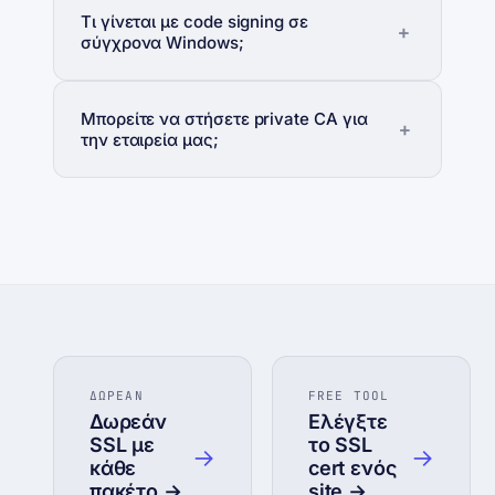
Τι γίνεται με code signing σε
σύγχρονα Windows;
Μπορείτε να στήσετε private CA για
την εταιρεία μας;
ΔΩΡΕΑΝ
FREE TOOL
Δωρεάν
Ελέγξτε
SSL με
το SSL
→
→
κάθε
cert ενός
πακέτο →
site →