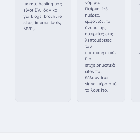
νόμιμα.
πακέτο hosting μας
Παίρνει 1-3
είναι DV. Ιδανικό
ημέρες,
για blogs, brochure
εμφανίζει το
sites, internal tools,
όνομα της
MVPs.
εταιρείας στις
λεπτομέρειες
του
πιστοποιητικού.
Για
επιχειρηματικά
sites που
θέλουν trust
signal πέρα από
το λουκέτο.