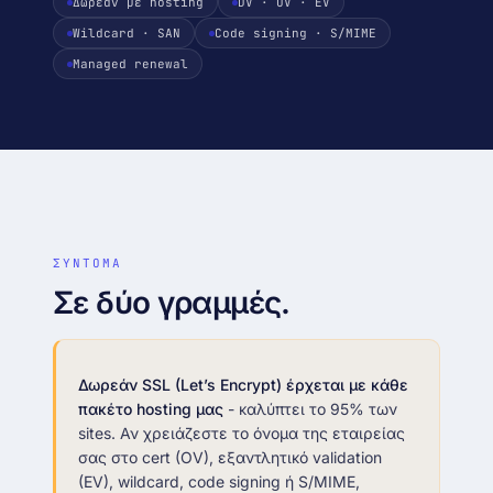
Δωρεάν με hosting
DV · OV · EV
IP · ASN · ISP · reverse DNS
Wildcard · SAN
Code signing · S/MIME
Δωρεάν μεταφορά site
DNS · WHOIS · SSL
Zero-downtime · την κάνουμε εμείς
Managed renewal
records + WHOIS + cert inspector
Looking glass
↗
BGP · traceroute · mtr (AS216285)
ΣΥΝΤΟΜΑ
Σε δύο γραμμές.
Δωρεάν SSL (Let’s Encrypt) έρχεται με κάθε
πακέτο hosting μας
- καλύπτει το 95% των
sites. Αν χρειάζεστε το όνομα της εταιρείας
σας στο cert (OV), εξαντλητικό validation
(EV), wildcard, code signing ή S/MIME,