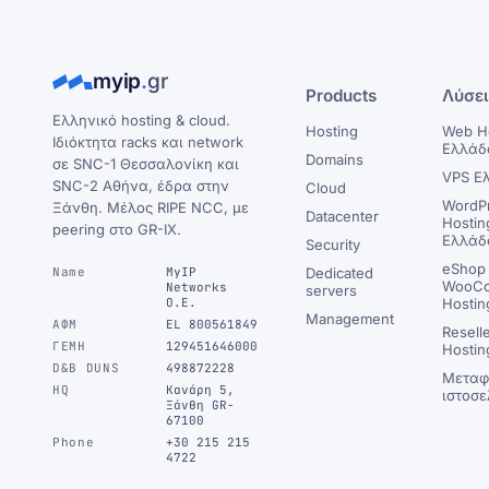
myip
.
gr
Products
Λύσε
Ελληνικό hosting & cloud.
Hosting
Web H
Ιδιόκτητα racks και network
Ελλάδ
Domains
σε SNC-1 Θεσσαλονίκη και
VPS Ε
SNC-2 Αθήνα, έδρα στην
Cloud
WordP
Ξάνθη. Μέλος RIPE NCC, με
Datacenter
Hostin
peering στο GR-IX.
Ελλάδ
Security
eShop 
Name
MyIP
Dedicated
WooC
Networks
servers
Ο.Ε.
Hostin
Management
ΑΦΜ
EL 800561849
Resell
ΓΕΜΗ
129451646000
Hostin
D&B DUNS
498872228
Μεταφ
HQ
Κανάρη 5,
ιστοσε
Ξάνθη GR-
67100
Phone
+30 215 215
4722