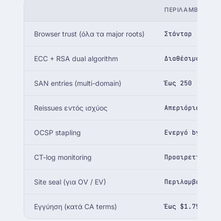
ΠΕΡΙΛΑΜΒΆΝΕΤΑ
Browser trust (όλα τα major roots)
Στάνταρ
ECC + RSA dual algorithm
Διαθέσιμο
SAN entries (multi-domain)
Έως 250
Reissues εντός ισχύος
Απεριόριστα · 
OCSP stapling
Ενεργό by defa
CT-log monitoring
Προαιρετικό · 
Site seal (για OV / EV)
Περιλαμβάνεται
Εγγύηση (κατά CA terms)
Έως $1.75M σε 