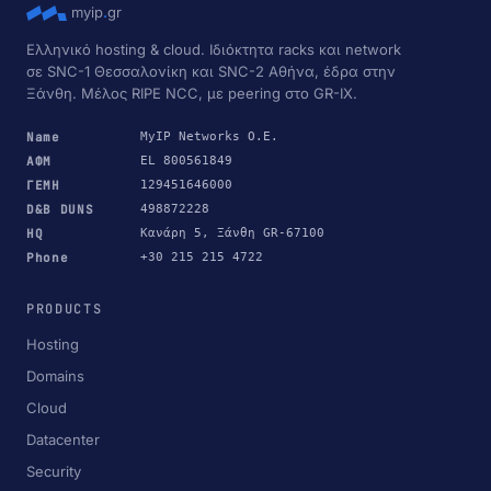
myip
.
gr
Ελληνικό hosting & cloud. Ιδιόκτητα racks και network
σε SNC-1 Θεσσαλονίκη και SNC-2 Αθήνα, έδρα στην
Ξάνθη. Μέλος RIPE NCC, με peering στο GR-IX.
Name
MyIP Networks Ο.Ε.
ΑΦΜ
EL 800561849
ΓΕΜΗ
129451646000
D&B DUNS
498872228
HQ
Κανάρη 5, Ξάνθη GR-67100
Phone
+30 215 215 4722
PRODUCTS
Hosting
Domains
Cloud
Datacenter
Security