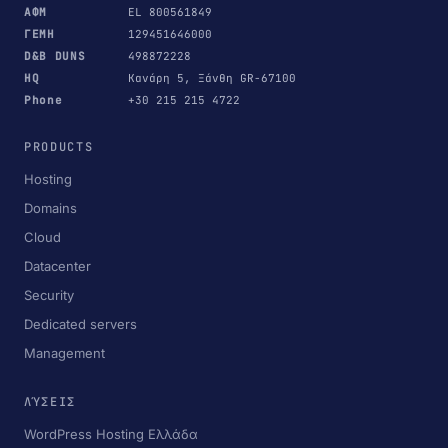
ΑΦΜ
EL 800561849
ΓΕΜΗ
129451646000
D&B DUNS
498872228
HQ
Κανάρη 5, Ξάνθη GR-67100
Phone
+30 215 215 4722
PRODUCTS
Hosting
Domains
Cloud
Datacenter
Security
Dedicated servers
Management
ΛΎΣΕΙΣ
WordPress Hosting Ελλάδα