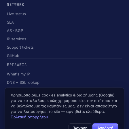
NETWORK
Live status
SLA
AS · BGP
IP services
Support tickets
GitHub
ΕΡΓΑΛΕΊΑ
What's my IP
DNS + SSL lookup
Looking glass
↗
Χρησιμοποιούμε cookies analytics & διαφήμισης (Google)
για να καταλάβουμε πώς χρησιμοποιείτε τον ιστότοπο και
να βελτιώσουμε τις καμπάνιες μας. Δεν είναι απαραίτητα
για να λειτουργήσει το site — αρνηθείτε ελεύθερα.
Πολιτική απορρήτου
.
© 2026 MyIP Networks Ο.Ε. · SNC-1 SKG · SNC-2 ATH · HQ
Xanthi
Γλώσσα / Νόμισμα
Άρνηση
Αποδοχή