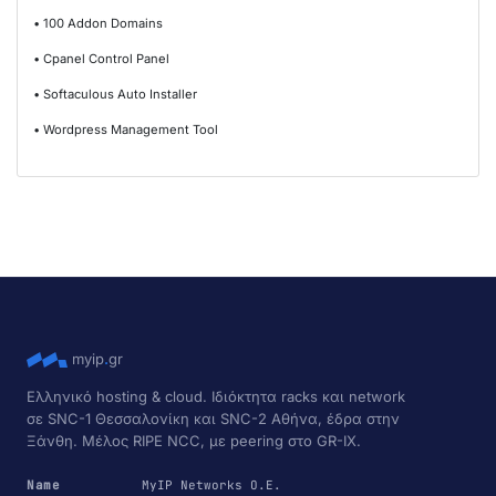
• 100 Addon Domains
• Cpanel Control Panel
• Softaculous Auto Installer
• Wordpress Management Tool
myip
.
gr
Ελληνικό hosting & cloud. Ιδιόκτητα racks και network
σε SNC-1 Θεσσαλονίκη και SNC-2 Αθήνα, έδρα στην
Ξάνθη. Μέλος RIPE NCC, με peering στο GR-IX.
Name
MyIP Networks Ο.Ε.