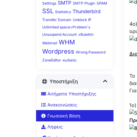
SMTP
Settings
SMTP Plugin
SPAM
SSL
Thunderbird
Statistics
Transfer Domain
Unblock IP
4o)
Unlimited space>Problem's
ορι
Unsuspend Account
vBulettin
WHM
Webmail
Wordpress
Wrong Password
Δι
ZoneEditor
κωδικός
Το
Υποστήριξη
δι
Γι
Αιτήματα Υποστήριξης
1ο)
Ανακοινώσεις
Γνωσιακή Βάση
Πρ
Λήψεις