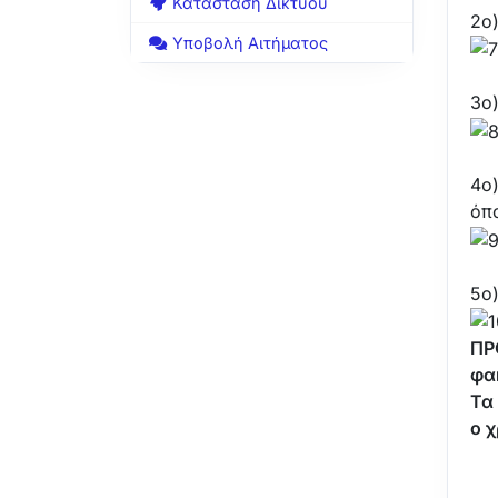
Κατάσταση Δικτύου
2ο)
Υποβολή Αιτήματος
3o
4ο
όπ
5ο
ΠΡ
φακ
Τα
ο 