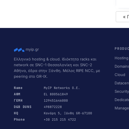
« 
PRODU
myip
.
gr
Hosting
Ελληνικό hosting & cloud. Ιδιόκτητα racks και
network σε SNC-1 Θεσσαλονίκη και SNC-2
Domain
Αθήνα, έδρα στην Ξάνθη. Μέλος RIPE NCC, με
Cloud
peering στο GR-IX.
Datacen
Name
MyIP Networks Ο.Ε.
Securit
ΑΦΜ
EL 800561849
Dedicat
ΓΕΜΗ
129451646000
D&B DUNS
498872228
Manage
HQ
Κανάρη 5, Ξάνθη GR-67100
Phone
+30 215 215 4722