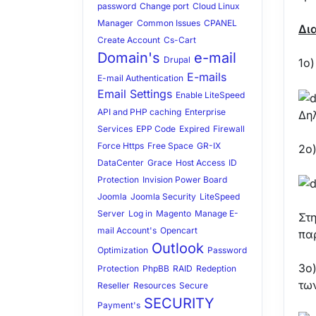
password
Change port
Cloud Linux
Manager
Common Issues
CPANEL
Δι
Create Account
Cs-Cart
Domain's
e-mail
Drupal
1ο
E-mails
E-mail Authentication
Email Settings
Enable LiteSpeed
API and PHP caching
Enterprise
Δη
Services
EPP Code
Expired
Firewall
Force Https
Free Space
GR-IX
2o)
DataCenter
Grace
Host Access
ID
Protection
Invision Power Board
Joomla
Joomla Security
LiteSpeed
Server
Log in
Magento
Manage E-
Στη
mail Account's
Opencart
πα
Outlook
Optimization
Password
3o)
Protection
PhpBB
RAID
Redeption
τω
Reseller
Resources
Secure
SECURITY
Payment's