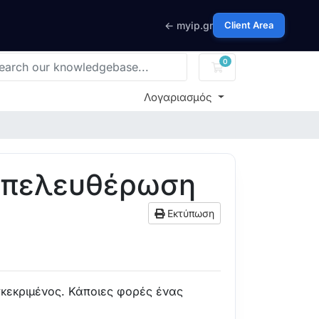
← myip.gr
Client Area
0
Καλάθι Αγορών
Λογαριασμός
 απελευθέρωση
Εκτύπωση
γκεκριμένος. Κάποιες φορές ένας