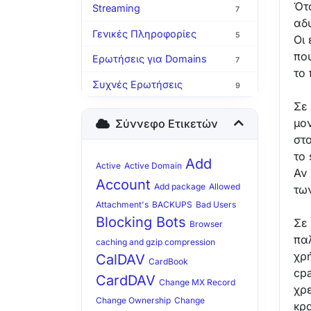
Ότ
Streaming
7
αδ
Γενικές Πληροφορίες
5
Οι 
που
Ερωτήσεις για Domains
7
το
Συχνές Ερωτήσεις
9
Σε 
μο
Σύννεφο Ετικετών
στ
το 
Add
Active
Active Domain
Αν 
Account
Add package
Allowed
των
Attachment's
BACKUPS
Bad Users
Blocking Bots
Σε
Browser
παλ
caching and gzip compression
χρή
CalDAV
CardBook
cp
CardDAV
Change MX Record
χρε
Change Ownership
Change
κρα