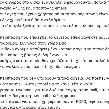
αν ο χώρος στο δίσκο εξαντληθεί δημιουργούνται πολλά π
υναμία λήψης και αποστολής emails.
επιλογές που έχει ο χρήστης σε αυτή την περίπτωση είνα
 δεν χρειάζεται ή θα αναβαθμίσει
 πακέτο φιλοξενίας του έτσι ώστε να εξασφαλίσει περισσ
περίπτωση που επιλεχθεί το δεύτερο επικοινωνήστε μαζί 
νόδρομος. Συνήθως στον χώρο μας
ον δίσκο έχουμε αποθηκευμένα κάποια αρχεία τα οποία δ
site, κάποιες βάσεις δεδομένων κ.α.
υπάρχει κάτι το οποίο δεν χρειάζεται (π.χ. κάποιο παλιό
 εργαλείων του cpanel (π.χ. file manager).
 περίπτωση που δεν υπάρχουν τέτοια αρχεία, θα πρέπει 
ιότερα mail. Αυτό μπορεί να το κάνει είτε ο κάθε
στης του webmail για τον δικό του λογαριασμό mail, είτε 
anel. Η διαγραφή των mail πολλές φορές
ιάζεται και για όσους χρησιμοποιούν το POP3, αφού συνή
τούνται αντίγραφα στον server.