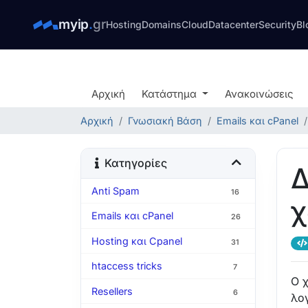
myip
.
gr
Hosting
Domains
Cloud
Datacenter
Security
Bl
Αρχική
Κατάστημα
Ανακοινώσεις
Αρχική
Γνωσιακή Βάση
Emails και cPanel
Κατηγορίες
Δ
Anti Spam
16
χ
Emails και cPanel
26
Hosting και Cpanel
31
htaccess tricks
7
Ο 
Resellers
6
λο