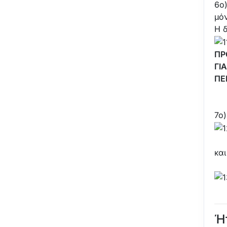
6ο)
μόν
Η 
ΠΡ
ΓΙ
ΠΕ
7ο)
και
Ή