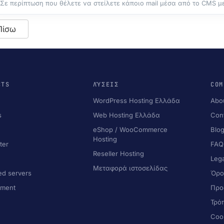
Σε περίπτωση που θέλετε να στείλετε κάποιο mail μέσα από το CMS με τ
Πίσω
CTS
ΛΎΣΕΙΣ
COM
WordPress Hosting Ελλάδα
Abo
s
Web Hosting Ελλάδα
Con
eShop / WooCommerce
Blo
Hosting
ter
FAQ
Reseller Hosting
y
Leg
Μεταφορά ιστοσελίδας
ed servers
Όρο
ment
Προ
Τρό
Coo