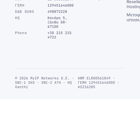
Resell
ΓΕΜΗ
129451646000
Hostin
D&B DUNS
498872228
Μεταφ
HQ
Κανάρη 5,
ιστοσε
Ξάνθη GR-
67100
Phone
+30 215 215
4722
© 2026 MyIP Networks Ο.Ε. ·
ΑΦΜ EL800561849 ·
SNC-1 SKG · SNC-2 ATH · HQ
ΓΕΜΗ 129451646000 ·
Xanthi
AS216285