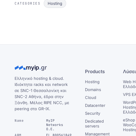
Hosting
CATEGORIES
myip
.
gr
Products
Λύσε
Ελληνικό hosting & cloud.
Hosting
Web H
Ιδιόκτητα racks και network
Ελλάδ
Domains
σε SNC-1 Θεσσαλονίκη και
VPS Ε
SNC-2 Αθήνα, έδρα στην
Cloud
WordP
Ξάνθη. Μέλος RIPE NCC, με
Datacenter
Hostin
peering στο GR-IX.
Ελλάδ
Security
eShop 
Name
MyIP
Dedicated
WooC
Networks
servers
Ο.Ε.
Hostin
Management
ΑΦΜ
EL 800561849