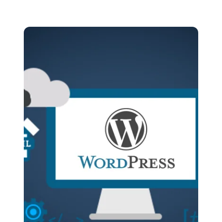
IP · ASN · ISP · reverse DNS
Δωρεάν μεταφορά site
DNS · WHOIS · SSL
Zero-downtime · την κάνουμε εμείς
records + WHOIS + cert inspector
Looking glass
↗
BGP · traceroute · mtr (AS216285)