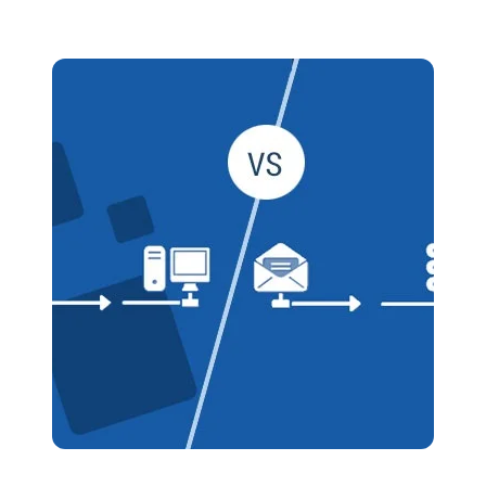
IP · ASN · ISP · reverse DNS
Δωρεάν μεταφορά site
DNS · WHOIS · SSL
Zero-downtime · την κάνουμε εμείς
records + WHOIS + cert inspector
Looking glass
↗
BGP · traceroute · mtr (AS216285)