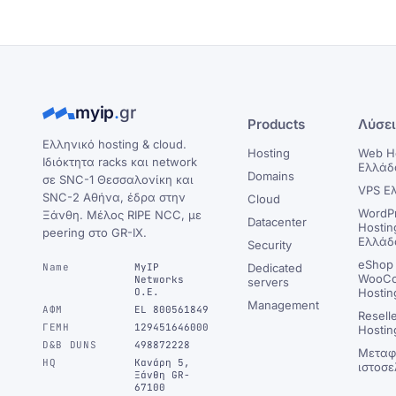
myip
.
gr
Products
Λύσε
Ελληνικό hosting & cloud.
Hosting
Web H
Ιδιόκτητα racks και network
Ελλάδ
Domains
σε SNC-1 Θεσσαλονίκη και
VPS Ε
SNC-2 Αθήνα, έδρα στην
Cloud
WordP
Ξάνθη. Μέλος RIPE NCC, με
Datacenter
Hostin
peering στο GR-IX.
Ελλάδ
Security
eShop 
Name
MyIP
Dedicated
WooC
Networks
servers
Ο.Ε.
Hostin
Management
ΑΦΜ
EL 800561849
Resell
ΓΕΜΗ
129451646000
Hostin
D&B DUNS
498872228
Μεταφ
HQ
Κανάρη 5,
ιστοσε
Ξάνθη GR-
67100