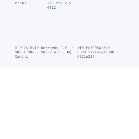
Phone
+30 215 215
4722
© 2026 MyIP Networks Ο.Ε. ·
ΑΦΜ EL800561849 ·
SNC-1 SKG · SNC-2 ATH · HQ
ΓΕΜΗ 129451646000 ·
Xanthi
AS216285